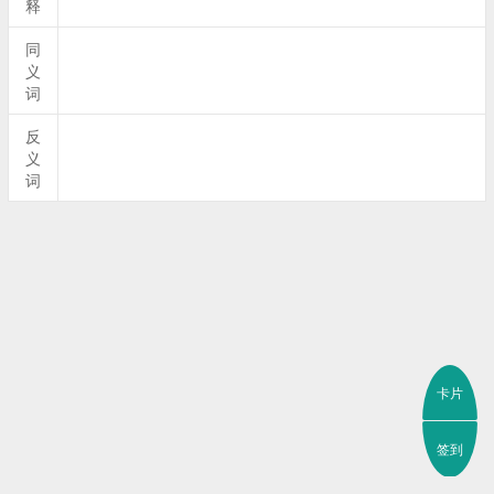
释
同
义
词
反
义
词
卡片
签到