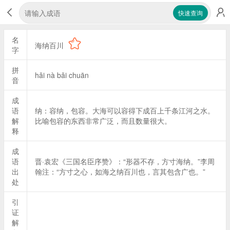
快速查询
名
海纳百川
字
拼
hǎi nà bǎi chuān
音
成
语
纳：容纳，包容。大海可以容得下成百上千条江河之水。
解
比喻包容的东西非常广泛，而且数量很大。
释
成
语
晋·袁宏《三国名臣序赞》：“形器不存，方寸海纳。”李周
出
翰注：“方寸之心，如海之纳百川也，言其包含广也。”
处
引
证
解